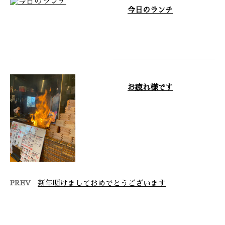
今日のランチ
今日のお昼は宮崎のとんかつ家ら
くいって言うお店です …
お疲れ様です
今日の晩御飯は たたきの一九と
いうお店です！ カツオのたたき
すごいですよね！ 茨城の勝田に
来たら是非 …
PREV
新年明けましておめでとうございます