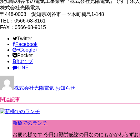
愛知県刈谷市の電気工事業者『株式会社光陽電気』です｜求人
株式会社光陽電気
〒448-0003 愛知県刈谷市一ツ木町鵜島1-148
TEL：0566-68-8161
FAX：0566-68-9015
Twitter
Facebook
Google+
Pocket
B!
はてブ
LINE
株式会社光陽電気
お知らせ
関連記事
新橋でのランチ
お疲れ様です 今日は勤労感謝の日なのにもかかわらずお