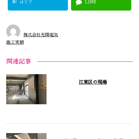
B!
はてブ
LINE
株式会社光陽電気
施工実績
関連記事
江東区の現場
お疲れ様です 今日から江東区砂
町銀座の中の現場です まだ入り
始めたばかりでこんな状況ですが
これからま …